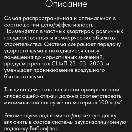
помещения до нормативных значений,
предусмотренных СНиП 23–03–2003, и
уменьшает проникновение воздушного
бытового шума.
Толщина цементно-песчаной армированной
«плавающей» стяжки должна соответствовать
2
минимальной нагрузке на материал 100 кг/м
.
Рекомендуем под ламинат/паркетную доску
включить в состав системы звукоизоляционную
подложку Виброфлор.
Применяемая поверхность:
п
олы, под стяжку
Толщина звукоизоляционной системы:
55мм
Индекс изоляции воздушного шума общей
конструкции:
Rw = 60 дБ
Индекс улучшения изоляции воздушного
шума:
ΔRw = 10 дБ
Индекс улучшения изоляции ударного шума:
ΔLnw = 31 дБ