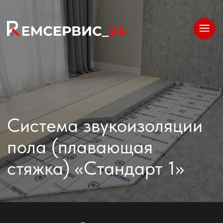
Система звукоизоляции
пола (плавающая
стяжка) «Стандарт 1»
Описание
Самая распространенная и оптимальная в
соотношении цена/эффективность.
Применяется в частных квартирах, различных
государственных и коммерческих объектах
строительства. Система сокращает передачу
ударного шума в находящиеся снизу