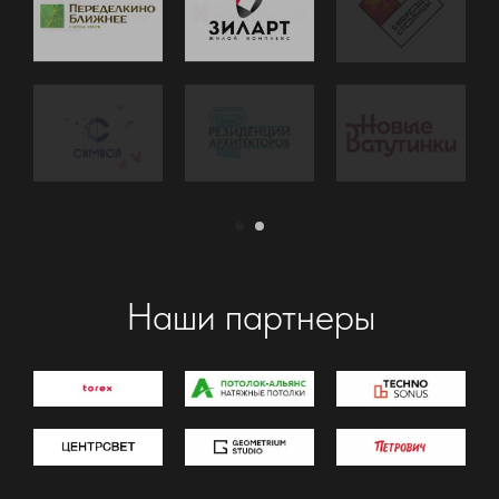
Московская область, г.Ногинск, Пожарный 1
Московская область г.Балашиха, Ленина
д.25
Москва, 2-я Владимирская улица 43
+7 (967) 136-04-61
mr.remservice@yandex.ru
ИП Толочко Дмитрий Викторович
ИНН 505026386707 ОГРН 318505000041042