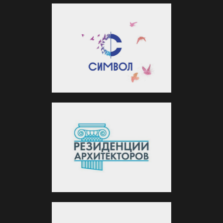
Выберите город
Политика конфиденциальности
Московская область, г.Ногинск, Пожарный 1
Московская область г.Балашиха, Ленина
д.25
Москва, 2-я Владимирская улица 43
+7 (967) 136-04-61
mr.remservice@yandex.ru
ИП Толочко Дмитрий Викторович
ИНН 505026386707 ОГРН 318505000041042