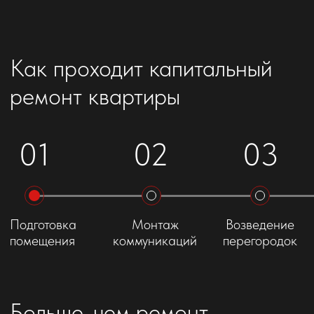
Больше, чем ремонт
Берем на себя все, чтобы вы получили
результат без лишних хлопот
01
Выезд замерщика
Бесплатный выезд
и консультация специалиста
02
Подробная смета
Детализированная смета
без скрытых платежей
03
Договор с гарантией
Официальный договор
и гарантия на работы