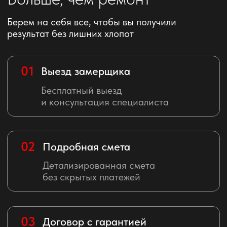
04
Доставка материалов
Сами доставим и поднимем
все материалы
Вывоз мусора
05
Организуем вывоз мусора
и уборку после работ
06
Отчеты о результатах работ
Ваш личный менеджер
на связи ежедневно
Результат капитального
ремонта
Квартира готова и можно въезжать