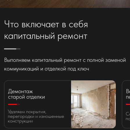
Выполняем капитальный ремонт с полной заменой
коммуникаций и отделкой под ключ
Демонтаж
Возведение
Демонтаж
Возведение
старой отделки
перегородок
старой отделки
перегородок
Удаляем покрытия,
Удаляем покрытия,
Создаем новую планировку
Создаем новую планировку
перегородки и изношенные
перегородки и изношенные
помещений по проекту
помещений по проекту
конструкции
конструкции
Как проходит капитальный
ремонт квартиры
01
02
03
04
Подготовка
Монтаж
Возведение
Выравнивание
помещения
коммуникаций
перегородок
поверхностей