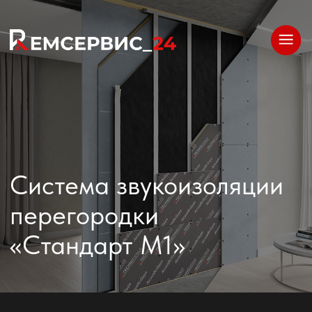
Система звукоизоляции
перегородки
«Стандарт М1»
Описание
Система повышенной эффективности для
разделения двух помещений. Применяется в
гостиницах, кабинетах, переговорных,
производственных цехах и т.п. Обеспечивает
помещение максимальной защитой от