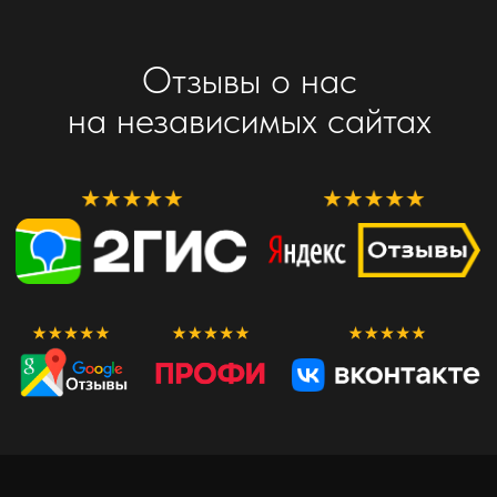
ИП Толочко Дмитрий Викторович
ИНН 505026386707 ОГРН 318505000041042