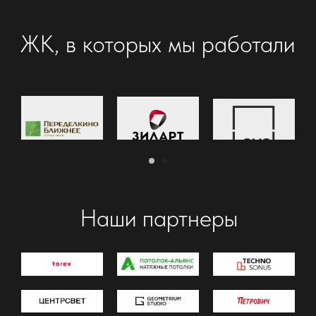
Выберите город
Политика конфиденциальности
Московская область, г.Ногинск, Пожарный 1
Московская область г.Балашиха, Ленина
д.25
Москва, 2-я Владимирская улица 43
+7 (967) 136-04-61
mr.remservice@yandex.ru