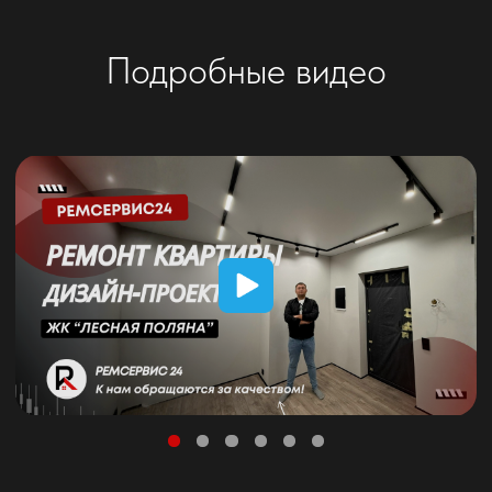
документация – чертеж) с отображением
перегородок / мебели / электрики /
сантехники и другими необходимыми
комментариями для выполнения ремонта
вашей квартиры
Подробнее
Пакет “Оптимальный”
от 2500 ₽ / м²
Технический проект + 3D Модель квартиры