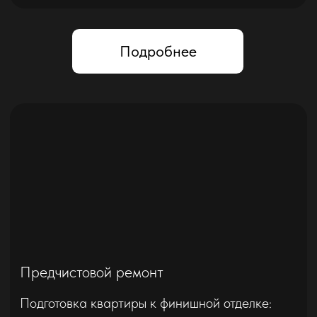
Подробнее
Капитальный ремонт
Полноценный ремонт квартиры с заменой
коммуникаций, звукоизоляцией, комплексной
отделкой для комфортной жизни на долгие
годы, без дизайнерского проекта.
Подходит для:
вторичное жилье, новостройки,
коттеджи
Берем в работу от 35 м²
От 30000 ₽ / м²