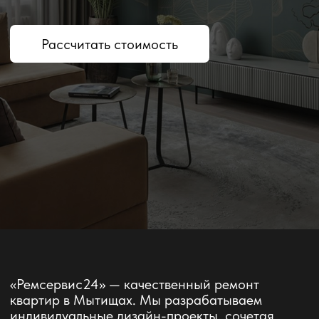
«Ремсервис24» — качественный ремонт
квартир в Мытищах. Мы разрабатываем
индивидуальные дизайн-проекты, сочетая
практичность и комфорт.
Каждое сотрудничество начинается с
персонального подхода: мы внимательно
учитываем ваши пожелания и реализуем их по
современным стандартам качества.
Доверьте нам ремонт своей квартиры, и вы
получите стильное и удобное пространство для
комфортной жизни.
Виды ремонта