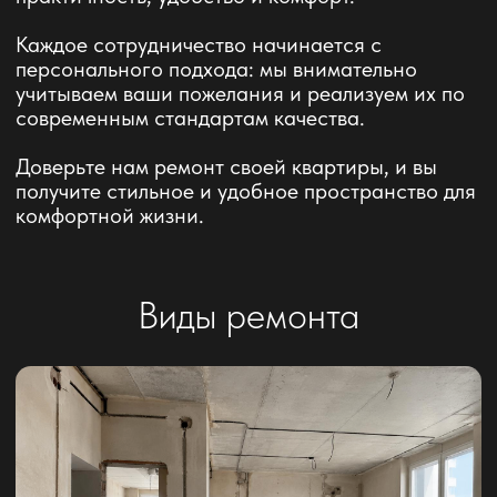
Черновой ремонт
Фундамент будущего ремонта: демонтаж стен
от застройщика, штукатурка стен
(выравнивание), звукоизоляция, отопление,
стяжка пола и подготовка помещения к
дальнейшей отделке
Подходит для:
вторичное жилье, новостройки,
коттеджи
Берем в работу от 35 м²
От 12000 ₽ / м²
Подробнее