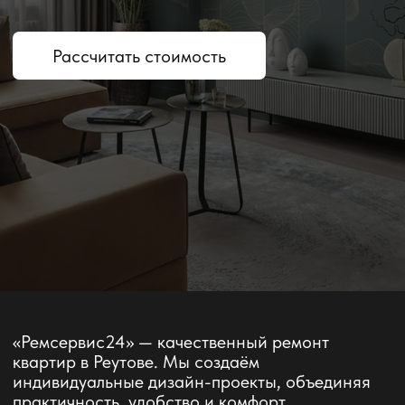
«Ремсервис24» — качественный ремонт
квартир в Реутове. Мы создаём
индивидуальные дизайн-проекты, объединяя
практичность, удобство и комфорт.
Каждое сотрудничество начинается с
персонального подхода: мы внимательно
учитываем ваши пожелания и реализуем их по
современным стандартам качества.
Доверьте нам ремонт своей квартиры, и вы
получите стильное и удобное пространство для
комфортной жизни.
Виды ремонта