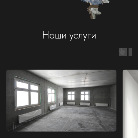
«Интерьер для меня – это не просто
визуал, а продуманная среда для жизни. Я
ищу баланс между эстетикой и
функциональностью, чтобы пространство
отражало характер человека и оставалось
удобным каждый день.»
Дарья Казак
Дизайнер интерьера