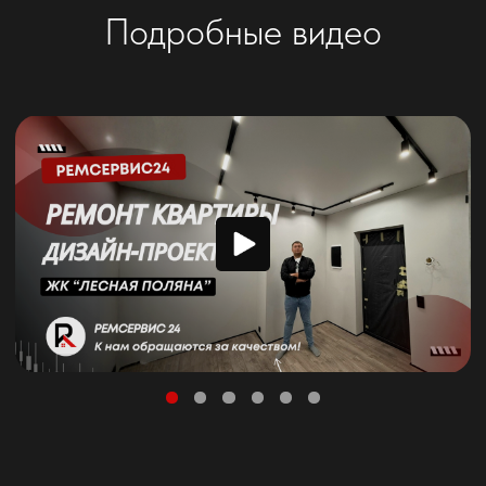
Виды дизайн-проекта
Пакет “Минимальный”
от 1800 ₽ / м²
Технический проект
В пакет “Минимальный” входит планировочное
решение — это 2D-план квартиры (рабочая
документация – чертеж) с отображением