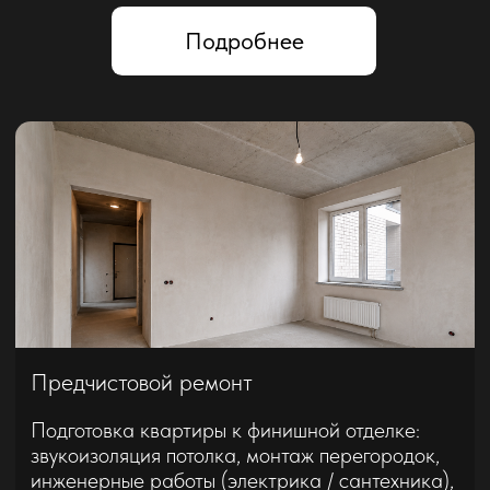
Капитальный ремонт
Полноценный ремонт квартиры с заменой
коммуникаций, звукоизоляцией, комплексной
отделкой для комфортной жизни на долгие
годы, без дизайнерского проекта.
Подходит для:
вторичное жилье, новостройки,
коттеджи
Берем в работу от 35 м²
От 30000 ₽ / м²