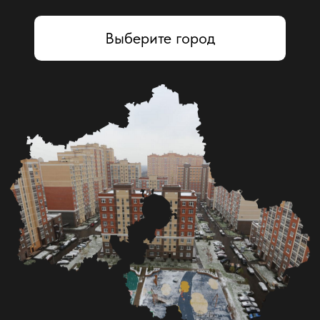
Технический проект + 3D Модель +
Визуализация
В пакет “Премиум” входит максимально
расширенный дизайн проект - начиная от 2D
технического проекта, который
сопровождается 3D моделью квартиры , а
также дополняется визуализацией –
рендерингом – это фотореалистичные
изображения будущего интерьера, которые
наглядно демонстрируют ваше жилое
пространство с учетом подбора конкретных
материалов.
Подробнее