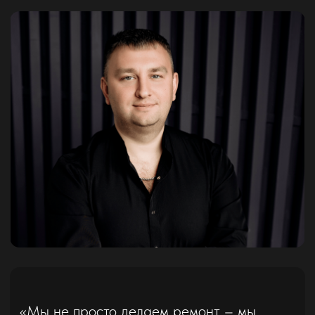
перегородок / мебели / электрики /
сантехники и другими необходимыми
комментариями для выполнения ремонта
вашей квартиры
Подробнее
Пакет “Оптимальный”
от 2500 ₽ / м²
Технический проект + 3D Модель квартиры
В пакет “Оптимальный” входит планировочное