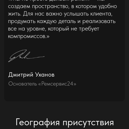
решение - 2D-план квартиры (из пакета
“Минимальный”) + 3D-моделирование
квартиры, что позволяет понять общий вид
квартиры, включая перегородки, мебель,
освещение, представить модель, чтобы более
подробно понимать конечный результат.
Подробнее
Пакет “Премиум”
От 5000 р / м2