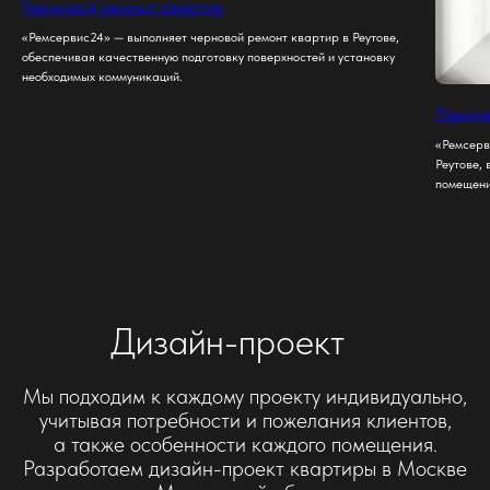
Черновой ремонт квартир
«Ремсервис24» — выполняет черновой ремонт квартир в Реутове,
обеспечивая качественную подготовку поверхностей и установку
необходимых коммуникаций.
Предчи
«Ремсерв
Реутове,
помещени